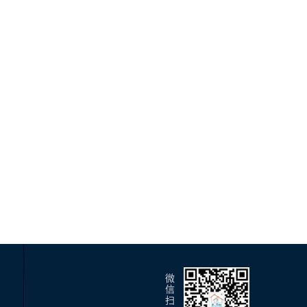
微
信
扫